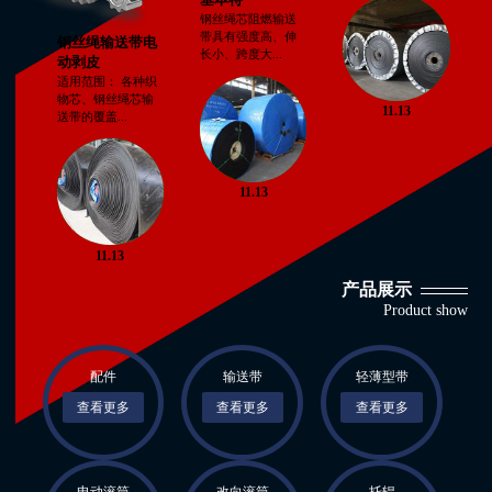
钢丝绳芯阻燃输送
带具有强度高、伸
钢丝绳输送带电
长小、跨度大...
动剥皮
适用范围： 各种织
物芯、钢丝绳芯输
11.13
送带的覆盖...
11.13
11.13
产品展示
Product show
配件
输送带
轻薄型带
查看更多
查看更多
查看更多