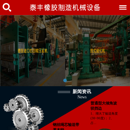
新闻资讯
News
普通型大倾角波
状挡边
1、增大了输送角度
(30~90度)； 2、
占...
钢丝绳芯输送带
基本特