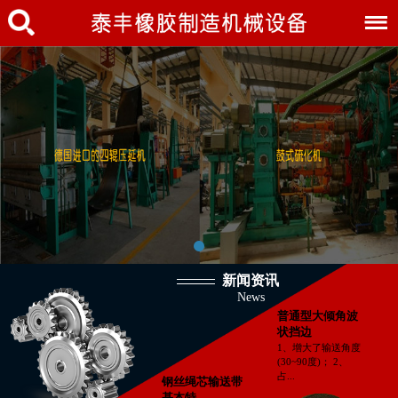
新闻资讯
News
普通型大倾角波
状挡边
1、增大了输送角度
(30~90度)； 2、
占...
钢丝绳芯输送带
基本特