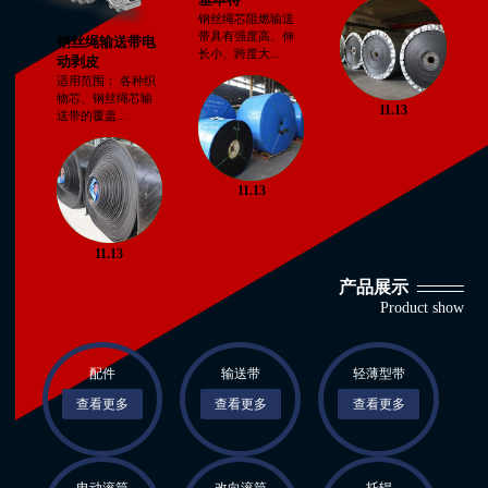
钢丝绳芯阻燃输送
带具有强度高、伸
钢丝绳输送带电
长小、跨度大...
动剥皮
适用范围： 各种织
物芯、钢丝绳芯输
11.13
送带的覆盖...
11.13
11.13
产品展示
Product show
配件
输送带
轻薄型带
查看更多
查看更多
查看更多